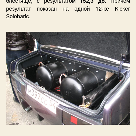
блестяще, с результатом
. Причем
152,3 дб
результат показан на одной 12-ке Kicker
Solobaric.