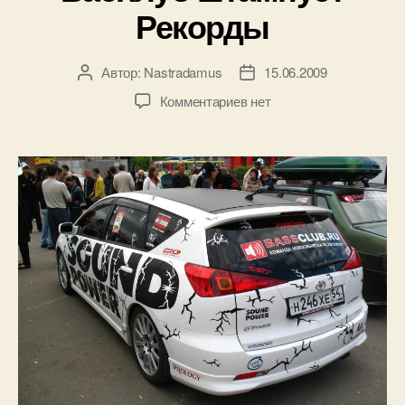
Рекорды
Автор:
Nastradamus
15.06.2009
Автор
Дата
записи
записи
к
Комментариев
нет
записи
IASCA
Омск
2009
—
БасКлуб
штампует
Рекорды