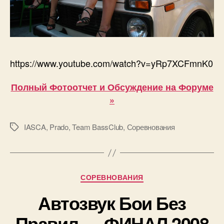
https://www.youtube.com/watch?v=yRp7XCFmnK0
Полный Фотоотчет и Обсуждение на Форуме
»
IASCA
,
Prado
,
Team BassClub
,
Соревнования
Метки
Рубрики
СОРЕВНОВАНИЯ
Автозвук Бои Без
Правил — ФИНАЛ 2008