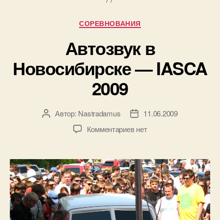
Рубрики
СОРЕВНОВАНИЯ
Автозвук в
Новосибирске — IASCA
2009
Автор:
Nastradamus
11.06.2009
Автор
Дата
записи
записи
к
Комментариев
нет
записи
Автозвук
в
Новосибирске
—
IASCA
2009