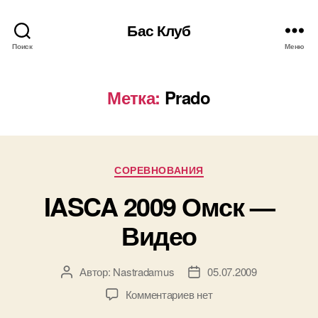
Бас Клуб
Поиск
Меню
Метка:
Prado
Рубрики
СОРЕВНОВАНИЯ
IASCA 2009 Омск —
Видео
Автор:
Nastradamus
05.07.2009
Автор
Дата
записи
записи
к
Комментариев
нет
записи