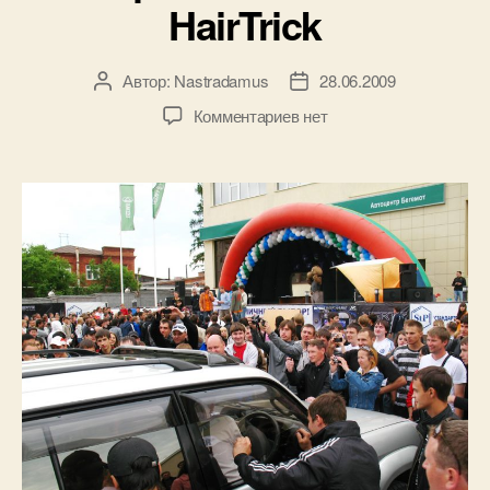
HairTrick
Автор:
Nastradamus
28.06.2009
Автор
Дата
записи
записи
к
Комментариев
нет
записи
Первый
в
России
HairTrick