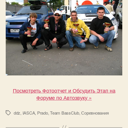
Посмотреть Фотоотчет и Обсудить Этап на
Форуме по Автозвуку »
ddz
,
IASCA
,
Prado
,
Team BassClub
,
Соревнования
Метки