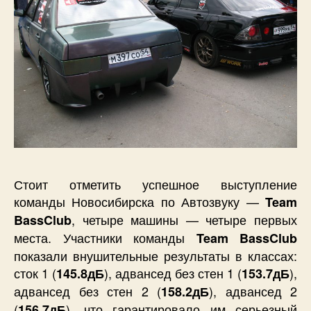
Стоит отметить успешное выступление
команды Новосибирска по Автозвуку —
Team
, четыре машины — четыре первых
BassClub
места. Участники команды
Team BassClub
показали внушительные результаты в классах:
сток 1 (
), адвансед без стен 1 (
),
145.8дБ
153.7дБ
адвансед без стен 2 (
), адвансед 2
158.2дБ
(
), что гарантировало им серьезный
156.7дБ