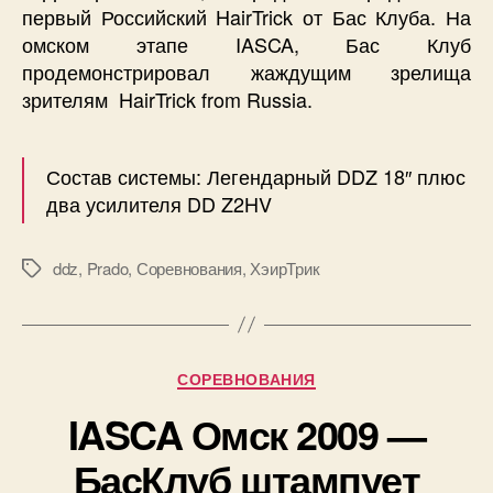
первый Российский HairTrick от Бас Клуба. На
омском этапе IASCA, Бас Клуб
продемонстрировал жаждущим зрелища
зрителям HairTrick from Russia.
Состав системы: Легендарный DDZ 18″ плюс
два усилителя DD Z2HV
ddz
,
Prado
,
Соревнования
,
ХэирТрик
Метки
Рубрики
СОРЕВНОВАНИЯ
IASCA Омск 2009 —
БасКлуб штампует