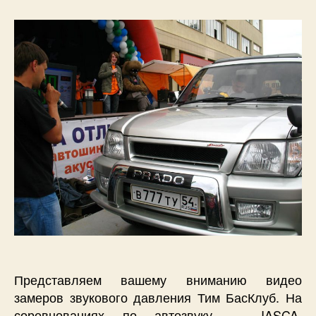
IASCA
2009
Омск
—
Видео
Представляем вашему вниманию видео
замеров звукового давления Тим БасКлуб. На
соревнованиях по автозвуку — IASCA,