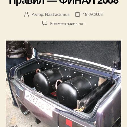
Автор:
Nastradamus
18.09.2008
Автор
Дата
записи
записи
к
Комментариев
нет
записи
Автозвук
Бои
Без
Правил
—
ФИНАЛ
2008