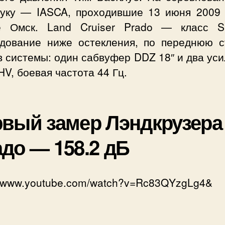
вуку — IASCA, проходившие 13 июня 2009 
е Омск. Land Cruiser Prado — класс
удование ниже остекления, по переднюю ст
 системы: один сабвуфер DDZ 18″ и два ус
V, боевая частота 44 Гц.
вый замер Лэндкрузера
до — 158.2 дБ
://www.youtube.com/watch?v=Rc83QYzgLg4&