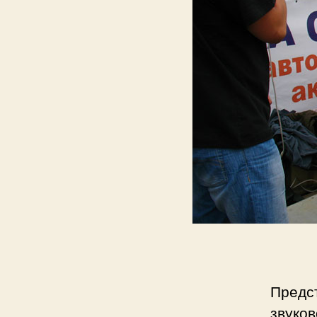
Пред
звуко