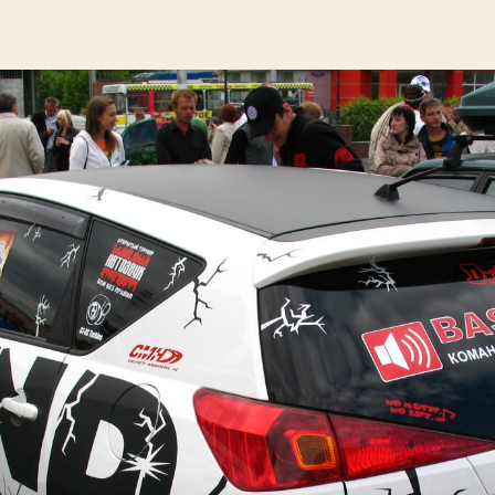
писи
записи