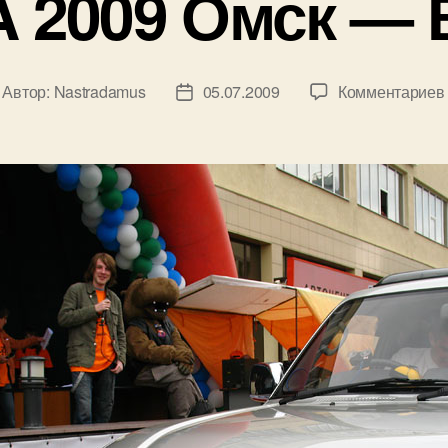
A 2009 Омск — 
Автор:
Nastradamus
05.07.2009
Комментариев
втор
Дата
писи
записи