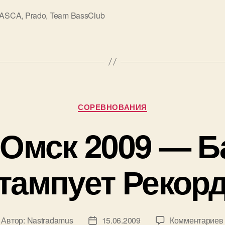
IASCA
,
Prado
,
Team BassClub
Рубрики
СОРЕВНОВАНИЯ
 Омск 2009 — Б
тампует Рекор
Автор:
Nastradamus
15.06.2009
Комментариев
втор
Дата