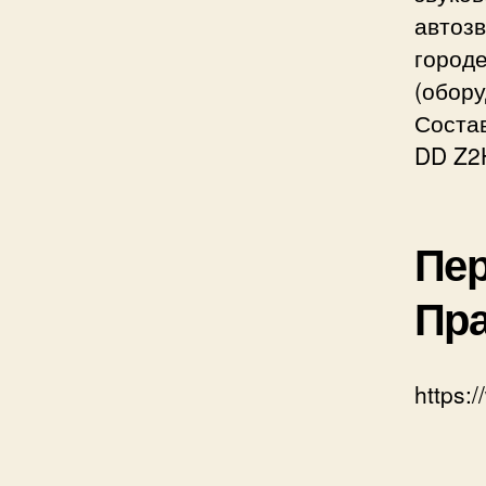
автоз
город
(обор
Состав
DD Z2H
Пер
Пра
https