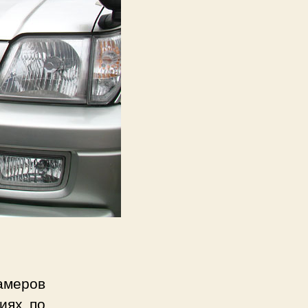
меров
иях по