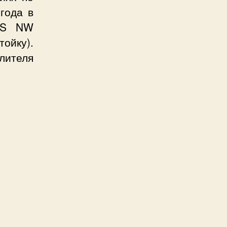
года в
 SS NW
ойку).
илителя