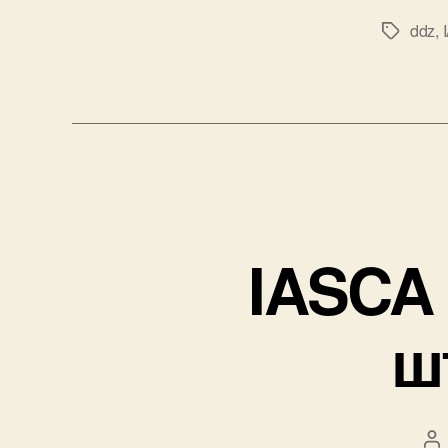
ddz
,
Метки
IASCA
ш
А