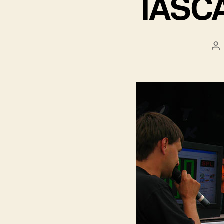
IASC
А
за