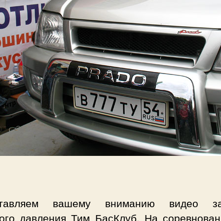
ставляем вашему вниманию видео за
вого давления Тим БасКлуб. На соревнован