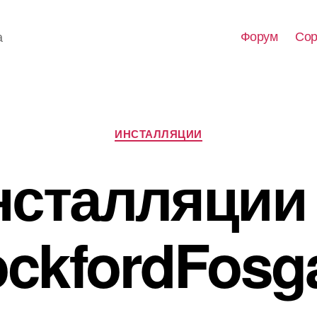
Форум
Сор
а
Рубрики
ИНСТАЛЛЯЦИИ
нсталляции 
ckfordFosg