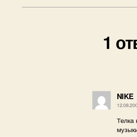
1 от
NIKE
12.08.20
Телка 
музык