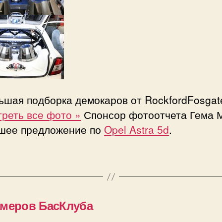
ьшая подборка демокаров от RockfordFosgat
реть все фото »
Спонсор фотоотчета Гема 
шее предложение по
Opel Astra 5d
.
амеров БасКлуба