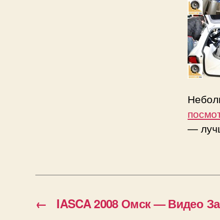
Небол
посмот
— луч
←
IASCA 2008 Омск — Видео З