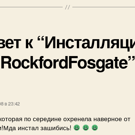
вет к “Инсталляц
RockfordFosgate”
пишет:
08 в 23:42
которая по середине охренела наверное от
и!Мда инстал зашибись!