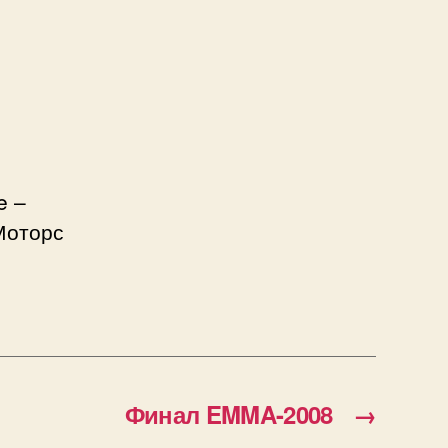
e –
Моторс
Финал EMMA-2008
→